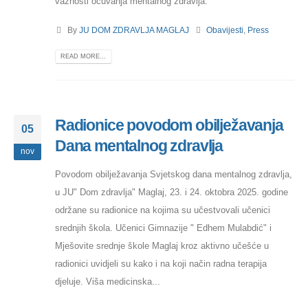
važnosti očuvanja mentalnog zdravlja.
By
JU DOM ZDRAVLJA MAGLAJ
Obavijesti
,
Press
READ MORE...
Radionice povodom obilježavanja
05
Dana mentalnog zdravlja
nov
Povodom obilježavanja Svjetskog dana mentalnog zdravlja,
u JU" Dom zdravlja" Maglaj, 23. i 24. oktobra 2025. godine
održane su radionice na kojima su učestvovali učenici
srednjih škola. Učenici Gimnazije " Edhem Mulabdić" i
Mješovite srednje škole Maglaj kroz aktivno učešće u
radionici uvidjeli su kako i na koji način radna terapija
djeluje. Viša medicinska...