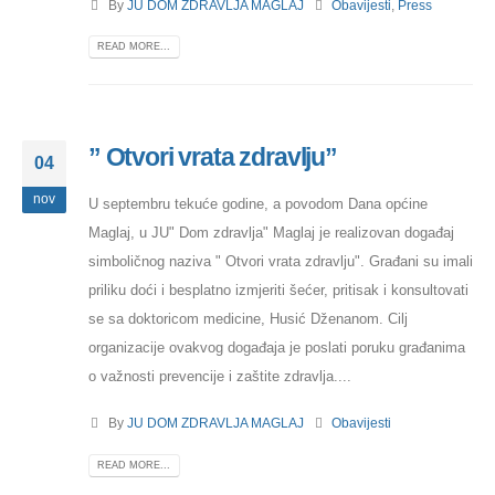
By
JU DOM ZDRAVLJA MAGLAJ
Obavijesti
,
Press
READ MORE...
” Otvori vrata zdravlju”
04
nov
U septembru tekuće godine, a povodom Dana općine
Maglaj, u JU" Dom zdravlja" Maglaj je realizovan događaj
simboličnog naziva " Otvori vrata zdravlju". Građani su imali
priliku doći i besplatno izmjeriti šećer, pritisak i konsultovati
se sa doktoricom medicine, Husić Dženanom. Cilj
organizacije ovakvog događaja je poslati poruku građanima
o važnosti prevencije i zaštite zdravlja....
By
JU DOM ZDRAVLJA MAGLAJ
Obavijesti
READ MORE...