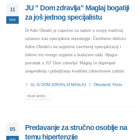
JU ” Dom zdravlja” Maglaj bogatiji
11
za još jednog specijalistu
nov
Dr Adin Obralić je započeo sa radom u svojoj matičnoj
ustanovi kao specijalista neurologije. Čestitamo doktoru
Adinu Obraliću na uspješno završenoj specijalizaciji i
želimo mu mnogo uspjeha u budućem radu. Njegov
povratak u JU" Dom zdravlja" Maglaj će doprinijeti
unapređenju i poboljšanju kvaliteta zdravstvene zaštite.
By
JU DOM ZDRAVLJA MAGLAJ
Obavijesti
,
Press
READ MORE...
Predavanje za stručno osoblje na
05
temu hipertenzije
nov