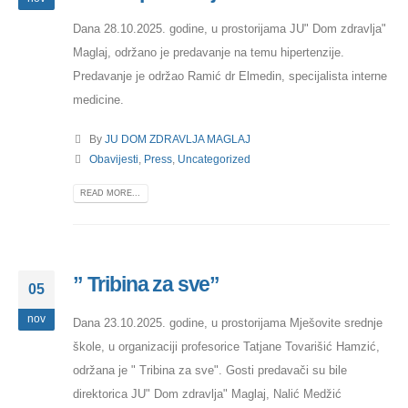
Dana 28.10.2025. godine, u prostorijama JU" Dom zdravlja"
Maglaj, održano je predavanje na temu hipertenzije.
Predavanje je održao Ramić dr Elmedin, specijalista interne
medicine.
By
JU DOM ZDRAVLJA MAGLAJ
Obavijesti
,
Press
,
Uncategorized
READ MORE...
” Tribina za sve”
05
nov
Dana 23.10.2025. godine, u prostorijama Mješovite srednje
škole, u organizaciji profesorice Tatjane Tovarišić Hamzić,
održana je " Tribina za sve". Gosti predavači su bile
direktorica JU" Dom zdravlja" Maglaj, Nalić Medžić