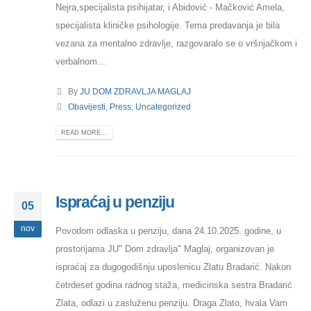
Nejra,specijalista psihijatar, i Abidović - Mačković Amela,
specijalista kliničke psihologije. Tema predavanja je bila
vezana za mentalno zdravlje, razgovaralo se o vršnjačkom i
verbalnom...
By
JU DOM ZDRAVLJA MAGLAJ
Obavijesti
,
Press
,
Uncategorized
READ MORE...
Ispraćaj u penziju
05
nov
Povodom odlaska u penziju, dana 24.10.2025. godine, u
prostorijama JU" Dom zdravlja" Maglaj, organizovan je
ispraćaj za dugogodišnju uposlenicu Zlatu Bradarić. Nakon
četrdeset godina radnog staža, medicinska sestra Bradarić
Zlata, odlazi u zasluženu penziju. Draga Zlato, hvala Vam