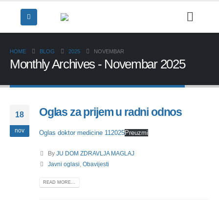
HOME
BLOG
2025
NOVEMBAR
Monthly Archives - Novembar 2025
Oglas za prijem u radni odnos
18
nov
Oglas doktor medicine 112025
Preuzmi
By
JU DOM ZDRAVLJA MAGLAJ
Javni oglasi
,
Obavijesti
READ MORE...