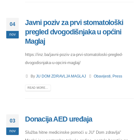
Javni poziv za prvi stomatološki
04
pregled dvogodišnjaka u općini
nov
Maglaj
https://inz.ba/javni-poziv-za-prvi-stomatoloski-pregled-
dvogodisnjaka-u-opcini-maglaj/
By
JU DOM ZDRAVLJA MAGLAJ
Obavijesti
,
Press
READ MORE...
Donacija AED uređaja
03
nov
Služba hitne medicinske pomoći u JU“ Dom zdravlja“