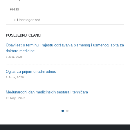
Press
Uncategorized
POSLJEDNJI ČLANCI
Obavijest o terminu i mjestu održavanja pismenog i usmenog ispita za
Oba
doktore medicine
21 A
8 Jula, 2026
Oba
Oglas za prijem u radni odnos
21 A
9 Juna, 2026
Svj
Međunarodni dan medicinskih sestara i tehničara
7 Ap
12 Maja, 2026