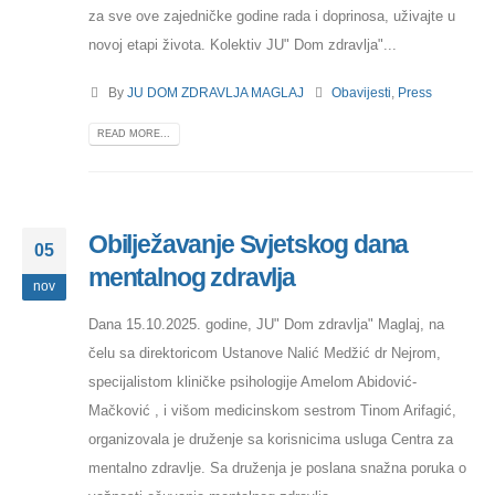
za sve ove zajedničke godine rada i doprinosa, uživajte u
novoj etapi života. Kolektiv JU" Dom zdravlja"...
By
JU DOM ZDRAVLJA MAGLAJ
Obavijesti
,
Press
READ MORE...
Obilježavanje Svjetskog dana
05
mentalnog zdravlja
nov
Dana 15.10.2025. godine, JU" Dom zdravlja" Maglaj, na
čelu sa direktoricom Ustanove Nalić Medžić dr Nejrom,
specijalistom kliničke psihologije Amelom Abidović-
Mačković , i višom medicinskom sestrom Tinom Arifagić,
organizovala je druženje sa korisnicima usluga Centra za
mentalno zdravlje. Sa druženja je poslana snažna poruka o