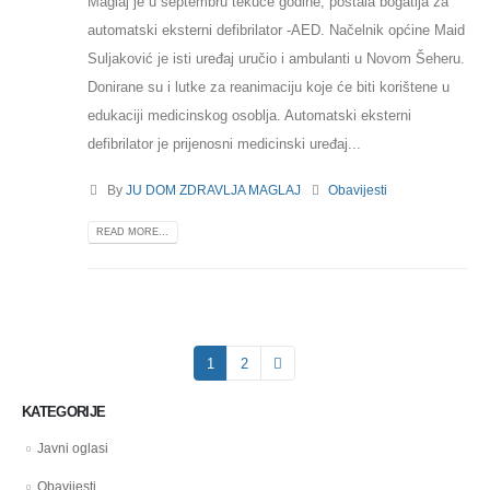
Maglaj je u septembru tekuće godine, postala bogatija za
automatski eksterni defibrilator -AED. Načelnik općine Maid
Suljaković je isti uređaj uručio i ambulanti u Novom Šeheru.
Donirane su i lutke za reanimaciju koje će biti korištene u
edukaciji medicinskog osoblja. Automatski eksterni
defibrilator je prijenosni medicinski uređaj...
By
JU DOM ZDRAVLJA MAGLAJ
Obavijesti
READ MORE...
1
2
KATEGORIJE
Javni oglasi
Obavijesti