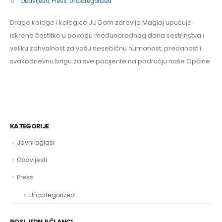
Obavijesti
,
Press
,
Uncategorized
Drage kolege i kolegice JU Dom zdravlja Maglaj upućuje
iskrene čestitke u povodu međunarodnog dana sestrinstva i
veliku zahvalnost za vašu nesebičnu humanost, predanost i
svakodnevnu brigu za sve pacijente na području naše Općine.
KATEGORIJE
Javni oglasi
Obavijesti
Press
Uncategorized
POSLJEDNJI ČLANCI