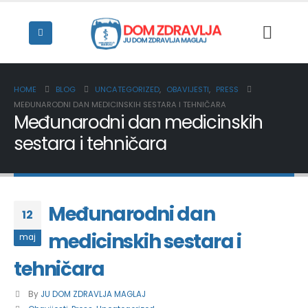
HOME
BLOG
UNCATEGORIZED
,
OBAVIJESTI
,
PRESS
MEĐUNARODNI DAN MEDICINSKIH SESTARA I TEHNIČARA
Međunarodni dan medicinskih
sestara i tehničara
Međunarodni dan
12
medicinskih sestara i
maj
tehničara
By
JU DOM ZDRAVLJA MAGLAJ