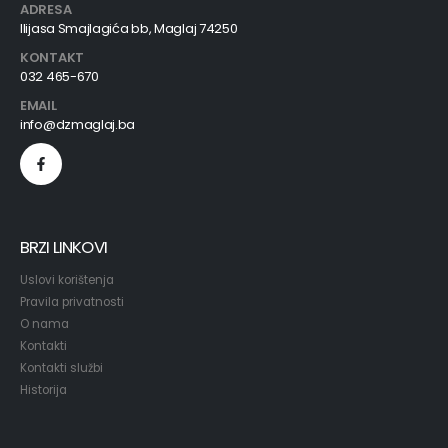
ADRESA
Ilijasa Smajlagića bb, Maglaj 74250
KONTAKT
032 465-670
EMAIL
info@dzmaglaj.ba
BRZI LINKOVI
Uslovi korištenja
Pravila privatnosti
O nama
Kontakti
Kontakti službi
Historija