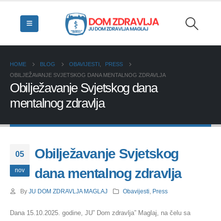
HOME
BLOG
OBAVIJESTI
,
PRESS
OBILJEŽAVANJE SVJETSKOG DANA MENTALNOG ZDRAVLJA
Obilježavanje Svjetskog dana
mentalnog zdravlja
Obilježavanje Svjetskog
05
dana mentalnog zdravlja
nov
By
JU DOM ZDRAVLJA MAGLAJ
Obavijesti
,
Press
Dana 15.10.2025. godine, JU” Dom zdravlja” Maglaj, na čelu sa