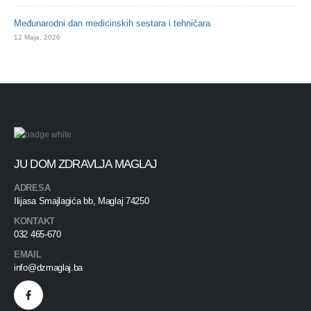
Međunarodni dan medicinskih sestara i tehničara
12 Maja, 2026
JU DOM ZDRAVLJA MAGLAJ
ADRESA
Ilijasa Smajlagića bb, Maglaj 74250
KONTAKT
032 465-670
EMAIL
info@dzmaglaj.ba