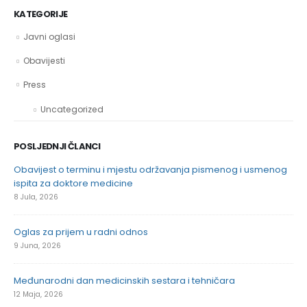
KATEGORIJE
Javni oglasi
Obavijesti
Press
Uncategorized
POSLJEDNJI ČLANCI
Obavijest o terminu i mjestu održavanja pismenog i usmenog
Oba
ispita za doktore medicine
21 
8 Jula, 2026
Oba
Oglas za prijem u radni odnos
der
9 Juna, 2026
21 
Međunarodni dan medicinskih sestara i tehničara
Svj
12 Maja, 2026
7 A