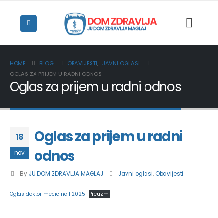
HOME
BLOG
OBAVIJESTI
,
JAVNI OGLASI
OGLAS ZA PRIJEM U RADNI ODNOS
Oglas za prijem u radni odnos
Oglas za prijem u radni
18
odnos
nov
By
JU DOM ZDRAVLJA MAGLAJ
Javni oglasi
,
Obavijesti
Oglas doktor medicine 112025
Preuzmi