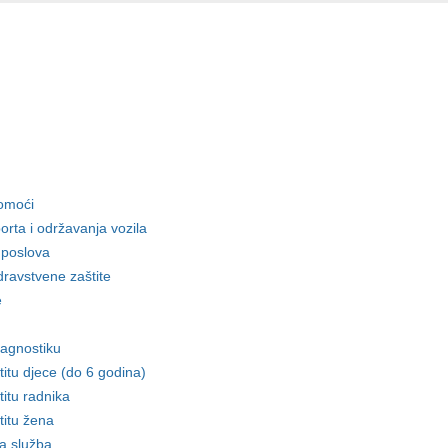
pomoći
rta i održavanja vozila
 poslova
dravstvene zaštite
e
jagnostiku
itu djece (do 6 godina)
itu radnika
titu žena
na služba