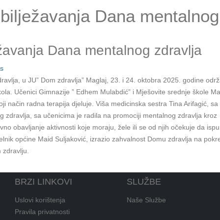
ilježavanja Dana mentalnog 
žavanja Dana mentalnog zdravlja
s
vlja, u JU” Dom zdravlja” Maglaj, 23. i 24. oktobra 2025. godine odr
škola. Učenici Gimnazije ” Edhem Mulabdić” i Mješovite srednje škole Ma
oji način radna terapija djeluje. Viša medicinska sestra Tina Arifagić, sa
g zdravlja, sa učenicima je radila na promociji mentalnog zdravlja kroz
no obavljanje aktivnosti koje moraju, žele ili se od njih očekuje da isp
lnik općine Maid Suljaković, izrazio zahvalnost Domu zdravlja na pokr
 zdravlju.
BRZI LINKOVI
SLUŽBE
Uslovi korištenja
Naše Službe
Pravila privatnosti