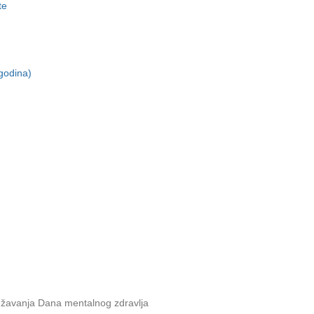
te
godina)
ežavanja Dana mentalnog zdravlja