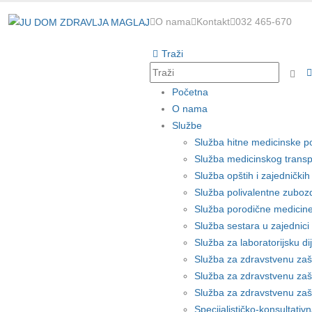
O nama
Kontakt
032 465-670
Traži
Početna
O nama
Službe
Služba hitne medicinske 
Služba medicinskog transpo
Služba opštih i zajedničkih
Služba polivalentne zuboz
Služba porodične medicin
Služba sestara u zajednici
Služba za laboratorijsku di
Služba za zdravstvenu zašt
Služba za zdravstvenu zašt
Služba za zdravstvenu zaš
Specijalističko-konsultativ