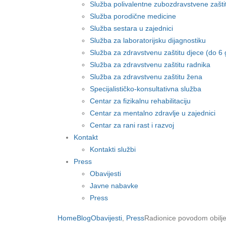
Služba polivalentne zubozdravstvene zašti
Služba porodične medicine
Služba sestara u zajednici
Služba za laboratorijsku dijagnostiku
Služba za zdravstvenu zaštitu djece (do 6 
Služba za zdravstvenu zaštitu radnika
Služba za zdravstvenu zaštitu žena
Specijalističko-konsultativna služba
Centar za fizikalnu rehabilitaciju
Centar za mentalno zdravlje u zajednici
Centar za rani rast i razvoj
Kontakt
Kontakti službi
Press
Obavijesti
Javne nabavke
Press
Home
Blog
Obavijesti
,
Press
Radionice povodom obilj