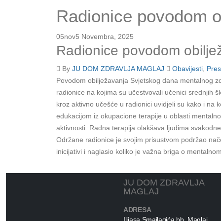
Radionice povodom ob
05
nov
5 Novembra, 2025
Radionice povodom obilje
By
JU DOM ZDRAVLJA MAGLAJ
Obavijesti
,
Pres
Povodom obilježavanja Svjetskog dana mentalnog zdra
radionice na kojima su učestvovali učenici srednjih 
kroz aktivno učešće u radionici uvidjeli su kako i na k
edukacijom iz okupacione terapije u oblasti mentalno
aktivnosti. Radna terapija olakšava ljudima svakodnev
Održane radionice je svojim prisustvom podržao nače
inicijativi i naglasio koliko je važna briga o mentalnom
JU DOM ZDRAVLJA
MAGLAJ
ADRESA
Ilijasa Smajlagića bb, Maglaj