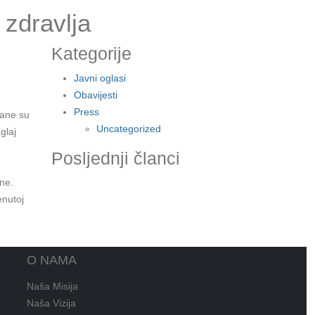
zdravlja
Kategorije
Javni oglasi
Obavijesti
Press
žane su
Uncategorized
glaj
Posljednji članci
une.
enutoj
O NAMA
Naša Misija
Naša Vizija